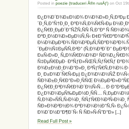
Posted in
poezie (traduceri Ã®n rusÄƒ)
on Oct 19
Ð¿Ð¾Ð´Ð¾Ð±Ð½Ð¾ Ð¼Ð¾Ð»Ð¸Ñ‚Ð²Ðµ Ð
´Ð¸Ñ‚Ð°Ñ†Ð¸Ð¸ ÐºÐ¾Ñ‚Ð¾Ñ€Ñ‹Ðµ Ð½Ð¸
Ð¿Ñ€Ð¸ÐµÐ´Ð°ÑŽÑ‚ÑÑ Ñ‚Ð°Ðº Ñ ÑÐ¼Ð
ÐºÐ¸Ð½Ð¾Ð»ÐµÐ½Ñ‚Ñ‹ Ð¢Ð°Ñ€ÐºÐ¾Ð²Ñ
Ð¼Ð¾ÐµÐ³Ð¾ ÑÐ¾Ð²ÐµÑ‚ÑÐºÐ¾Ð³Ð¾ Ñ
´ÐµÐ½Ñ‡ÐµÑÑ‚Ð²Ð° (Ñ‚Ð¾Ð³Ð´Ð° ÐµÐ³
Ð±Ñ‹Ð»Ð¸ Ñ„Ð¾Ñ€Ð¼Ð¾Ð¹ ÑÐ¾Ð¿Ñ€Ð¾
Ñ‡ÐµÑ€ÐµÐ· ÐºÑƒÐ»ÑŒÑ‚ÑƒÑ€Ñƒ ÐºÐ
Ð¾Ð±Ð½Ð¸Ð¼Ð°Ð»Ð¸ Ð³ÑƒÑ€Ñ‚Ð¾Ð¼ Ð·
Ð¸ Ð±Ð¾Ð´Ñ€Ñ‹Ðµ) Ð¿Ð¾Ð¼Ð½ÑŽ Ð¼Ñ‹
ÑÐ¾Ð±Ð¸Ñ€Ð°Ð»Ð¸ÑÑŒ Ð½ÐµÐ³Ð»Ð°Ñ
Ð¿Ñ€Ð¸Ð³Ð¾Ñ€Ð¾Ð´Ð½Ñ‹Ñ… Ð·Ð°Ð²ÐµÐ
Ð¿Ð¾Ð¼ÐµÑ‰ÐµÐ½Ð¸ÑÑ… Ñ‚ÐµÐ¼Ð½Ñ
Ñ‚Ð¾Ð»ÑÑ‚Ñ‹Ð¼Ð¸ ÑÑƒÑ€Ð¾Ð²Ñ‹Ð¼Ð¸ 
ÑÐ»Ð¾Ð²Ð½Ð¾ ÐºÐ¾Ð¼Ð½Ð°Ñ‚Ñ‹ Ð¿Ñ‹Ñ‚
Ð¾Ð´Ð½Ð°Ð¶Ð´Ñ‹ Ñ ÑÐ»Ñ‹ÑˆÐ°Ð» [...]
Read Full Post »