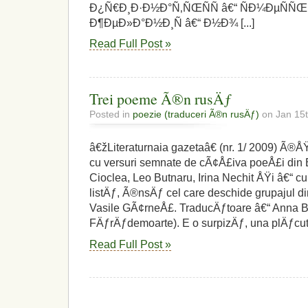
Ð¿Ñ€Ð¸Ð·Ð½Ð°Ñ‚ÑŒÑÑ â€“ ÑÐ¼ÐµÑÑŒ 
Ð¶ÐµÐ»Ð°Ð½Ð¸Ñ â€“ Ð½Ð¾ [...]
Read Full Post »
Trei poeme Ã®n rusÄƒ
Posted in
poezie (traduceri Ã®n rusÄƒ)
on Jan 15
â€žLiteraturnaia gazetaâ€ (nr. 1/ 2009) Ã®Å
cu versuri semnate de cÃ¢Å£iva poeÅ£i din
Cioclea, Leo Butnaru, Irina Nechit ÅŸi â€“ cu
listÄƒ, Ã®nsÄƒ cel care deschide grupajul di
Vasile GÃ¢rneÅ£. TraducÄƒtoare â€“ Anna 
FÄƒrÄƒdemoarte). E o surpizÄƒ, una plÄƒcutÄ
Read Full Post »