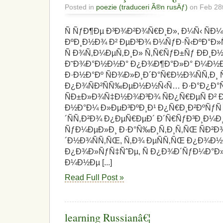
Posted in
poezie (traduceri Ã®n rusÄƒ)
on Feb 28
Ñ ÑƒÐ¶Ðµ Ð³Ð¾Ð²Ð¾Ñ€Ð¸Ð», Ð¼Ñ‹ ÑÐ
ÐºÐ¸Ð½Ð¾ Ð² ÐµÐ³Ð¾ Ð¼ÑƒÐ·Ñ‹ÐºÐ°Ð
Ñ Ð¾Ñ‚Ð¼ÐµÑ‚Ð¸Ð» Ñ‚Ñ€ÑƒÐ±Ñƒ ÐÐ¸Ð½
Ð˜Ð¾Ð°Ð½Ð½Ð° Ð¿Ð¾Ð¶Ð°Ð»Ð° Ð¼Ð½Ðµ
Ð·Ð½Ð°Ðº ÑÐ¾Ð»Ð¸Ð´Ð°Ñ€Ð½Ð¾ÑÑ‚Ð¸ 
Ð¿Ð¾ÑÐ²ÑÑ‰ÐµÐ½Ð½Ñ‹Ñ… Ð·Ð°Ð¿Ð°
ÑÐ±Ð»Ð¾Ñ‡Ð½Ð¾Ð³Ð¾ ÑÐ¿Ñ€ÐµÑ Ð² 
Ð½Ð°Ð¼ Ð»ÐµÐ³ÐºÐ¸Ð¹ Ð¿Ñ€Ð¸Ð²ÐºÑƒ
´ÑÑ‚Ð²Ð¾ Ð¿ÐµÑ€ÐµÐ´ Ð´Ñ€ÑƒÐ³Ð¸Ð¼Ð¸
ÑƒÐ¼ÐµÐ»Ð¸ Ð·Ð°Ñ‰Ð¸Ñ‚Ð¸Ñ‚ÑŒ ÑÐ²Ð
´Ð½Ð¾ÑÑ‚ÑŒ, Ñ‚Ð¾ ÐµÑÑ‚ÑŒ Ð¿Ð¾Ð½
Ð¿Ð¾Ð»ÑƒÑ‡ÑˆÐµ, Ñ Ð¿Ð¾Ð´ÑƒÐ¼Ð°Ð
Ð¼Ð½Ðµ [...]
Read Full Post »
learning Russianâ€¦