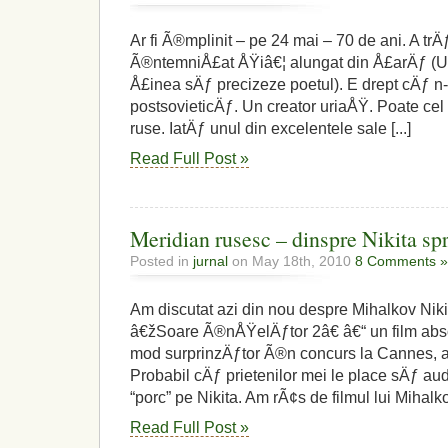
Ar fi Ã®mplinit – pe 24 mai – 70 de ani. A trÄƒi
Ã®ntemniÅ£at ÅŸiâ€¦ alungat din Å£arÄƒ (U
Å£inea sÄƒ precizeze poetul). E drept cÄƒ n-
postsovieticÄƒ. Un creator uriaÅŸ. Poate cel 
ruse. IatÄƒ unul din excelentele sale [...]
Read Full Post »
Meridian rusesc – dinspre Nikita s
Posted in
jurnal
on May 18th, 2010
8 Comments »
Am discutat azi din nou despre Mihalkov Nikit
â€žSoare Ã®nÅŸelÄƒtor 2â€ â€“ un film abs
mod surprinzÄƒtor Ã®n concurs la Cannes, a f
Probabil cÄƒ prietenilor mei le place sÄƒ 
“porc” pe Nikita. Am rÃ¢s de filmul lui Mihalko
Read Full Post »