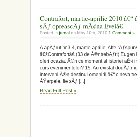
Contrafort, martie-aprilie 2010 â€“ 
sÄƒ opreascÄƒ mÃ¢na Eveiâ€
Posted in
jurnal
on May 10th, 2010
1 Comment »
A apÄƒrut nr.3-4, martie-aprilie. Alte rÄƒspun
â€žContrafortâ€ (33 de Ã®ntrebÄƒri) Eugen 
oferi ocazia, Ã®n ce moment al istoriei aÈ›i i
curs evenimentelor? 15. Au existat douÄƒ 
interveni Ã®n destinul omenirii â€“ cineva t
ÅŸarpele, fie sÄƒ [...]
Read Full Post »