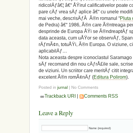
ridicolÄƒâ€¦ â€“ ÅŸirul calificativelor poate 
pare cÄƒ vrea sÄƒ aplice â€“ cu unele modifi
mai veche, descrisÄƒÂ Ã®n romanul “
Pluta 
de Pedra) â€“ 1986, Ã®n care Ã®ntreaga pe
desprinde de Europa ÅŸi se Ã®ndreaptÄƒ s
data aceasta, cum uÅŸor se observÄƒ, Spani
rÄƒmÃ¢n, totuÅŸi, Ã®n Europa. O viziune, ci
aplicabilÄƒ…
Nota aceasta despre iconoclastul Saramago 
sÄƒ recomand din nou cÄƒrÅ£ile sale, scrise
de viziuni. Un scriitor care meritÄƒ citit integ
excelent Ã®n romÃ¢nÄƒ (
Editura Polirom
).
Posted in
jurnal
| No Comments
Trackback URI
|
Comments RSS
Leave a Reply
Name (required)