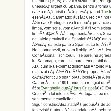
Literatura (1998), a avut o viziune â€“ Portuga
uneascÄƒ urgent cu Spania, pentru a forma un 
care a mÄƒrturisit-o Ã®n presÄƒ (apud
The 
esenÅ£Äƒ, Saramago: â€žâ€¦ Cred cÄƒ noi vo
Ã®n care Portugalia va fi o nouÄƒ provincie
limba, vom scrie, vom gÃ¢ndi ÅŸi vom exis
limbÄƒâ€¦â€.Â ÃŽn argumentaÅ£ia sa, Saram
actualele provincii ale Spaniei: â€žâ€¦Catalo
Ã®nsÄƒ ea este parte a Spaniei. La fel ÅŸi Å¢
Noi, portughezii, nu vom fi obligaÅ£i sÄƒ dev
ConaÅ£ionalii scriitorului, se pare, nu agree
lui Saramago, care li se pare iremediabil da
XIX, cum s-a exprimat diplomatul Antonio Ma
e acuzat cÄƒ Ã®ÅŸi urÄƒÅŸte propria Å£ar
cÄƒsÄƒtorit cu o spaniolÄƒ, locuieÅŸte Ã®n 
CanareÂ – din 1991, unde s-a refugiat dup
â€œ
Evanghelia dupÄƒ Isus Cristos
â€ (O E
Cristo)Â a fot interzis Ã®n Portugalia, pe m
sentimentele catolicilor.
Sigur, construcÅ£ia statalÄƒ propusÄƒ de J
fantezistÄƒ, utopicÄƒ, scandaloasÄƒ, nebune