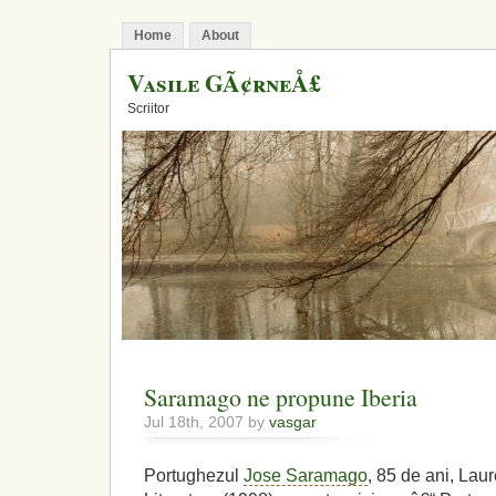
Home
About
Vasile GÃ¢rneÅ£
Scriitor
Saramago ne propune Iberia
Jul 18th, 2007 by
vasgar
Portughezul
Jose Saramago
, 85 de ani, Lau