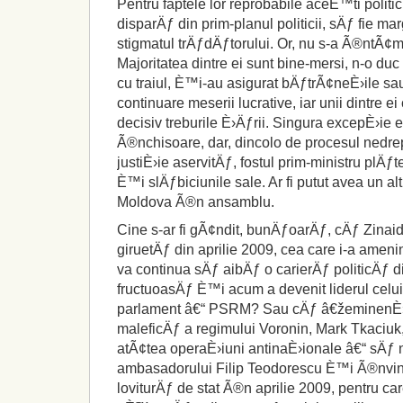
Pentru faptele lor reprobabile aceÈ™ti politici
disparÄƒ din prim-planul politicii, sÄƒ fie ma
stigmatul trÄƒdÄƒtorului. Or, nu s-a Ã®ntÃ¢
Majoritatea dintre ei sunt bine-mersi, n-o duc
cu traiul, È™i-au asigurat bÄƒtrÃ¢neÈ›ile 
continuare meserii lucrative, iar unii dintre e
decisiv treburile È›Äƒrii. Singura excepÈ›ie e
Ã®nchisoare, dar, dincolo de procesul nedrep
justiÈ›ie aservitÄƒ, fostul prim-ministru plÄ
È™i slÄƒbiciunile sale. Ar fi putut avea un al
Moldova Ã®n ansamblu.
Cine s-ar fi gÃ¢ndit, bunÄƒoarÄƒ, cÄƒ Zinai
giruetÄƒ din aprilie 2009, cea care i-a ameninÈ
va continua sÄƒ aibÄƒ o carierÄƒ politicÄƒ 
fructuoasÄƒ È™i acum a devenit liderul celui
parlament â€“ PSRM? Sau cÄƒ â€žeminenÈ
maleficÄƒ a regimului Voronin, Mark Tkaciuk,
atÃ¢tea operaÈ›iuni antinaÈ›ionale â€“ sÄƒ
ambasadorului Filip Teodorescu È™i Ã®nvi
loviturÄƒ de stat Ã®n aprilie 2009, pentru 