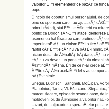
valorilor È™i elementelor de bazÄƒ ce fund
popor.
Dincolo de oportunismul personajului, de dor
bine cu sponsorii care l-au ajutat sÄƒ cÃ¢È
primul rÃ¢nd), stai È™i te Ã®ntrebi cu mirar
politic ca Dodon sÄƒ-È™i atace, denigreze 
asemenea hal È›ara pe care pretinde cÄƒ o
impertinenÈ›Äƒ, un cinism È™i o ticÄƒloÈ™ie
faptul cÄƒ È™tie cÄƒ nu va pÄƒÈ›i nimic, cÄ
niciun dosar de Ã®naltÄƒ trÄƒdare, cÄƒ nu va
cÄƒ nu va deveni un paria cÄƒruia nimeni sÄ
Ã®ntindÄƒ mÃ¢na. È˜i de ce n-ar crede aÈ™a
È™tie cÄƒ Ã®n acelaÈ™i fel s-au comportat
pÄƒÈ›it nimic.
Snegur, Lucinschi, Sangheli, MoÈ›pan, Voro
Plahotniuc, Tarlev, Vl. Èšurcanu, Stepaniuc, 
marcat, fiecare, episoade scandaloase, de in
moldovenilor, de Ã®njosire a valorilor naÈ›
cazuri, de batjocorire a speranÈ›elor pe care