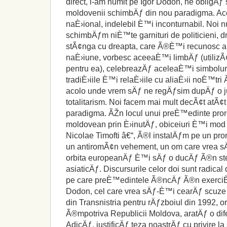
direct, l-am numit pe Igor Dodon, ne obligÄ
moldovenii schimbÄƒ din nou paradigma. Aces
naÈ›ional, indelebil È™i inconturnabil. Noi
schimbÄƒm niÈ™te garnituri de politicieni, 
stÃ¢nga cu dreapta, care Ã®È™i recunosc 
naÈ›iune, vorbesc aceeaÈ™i limbÄƒ (utiliz
pentru ea), celebreazÄƒ aceleaÈ™i simbolur
tradiÈ›iile È™i relaÈ›iile cu aliaÈ›ii noÈ™t
acolo unde vrem sÄƒ ne regÄƒsim dupÄƒ o j
totalitarism. Noi facem mai mult decÃ¢t atÃ
paradigma. ÃŽn locul unui preÈ™edinte pro
moldovean prin È›inutÄƒ, obiceiuri È™i mod
Nicolae Timofti â€“, Ã®l instalÄƒm pe un pro
un antiromÃ¢n vehement, un om care vrea s
orbita europeanÄƒ È™i sÄƒ o ducÄƒ Ã®n s
asiaticÄƒ. Discursurile celor doi sunt radical d
pe care preÈ™edintele Ã®ncÄƒ Ã®n exerciÈ›iu,
Dodon, cel care vrea sÄƒ-È™i cearÄƒ scuze d
din Transnistria pentru rÄƒzboiul din 1992, o
Ã®mpotriva Republicii Moldova, aratÄƒ o di
AdicÄƒ, justificÄƒ teza noastrÄƒ cu privire l