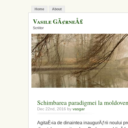
Home
About
Vasile GÃ¢rneÅ£
Scriitor
Schimbarea paradigmei la moldoven
Dec 22nd, 2016 by
vasgar
AgitaÈ›ia de dinaintea inaugurÄƒrii noului p