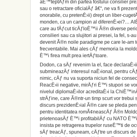
aÈ™teptÄƒm din partea fostului consilier pr
sau o retractare oficialÄƒ â€“, ne va fi prezent
onorabile, cu pretenÈ›ii) drept un liber-cuget
monden, ca un campion al diferenÈ›ei?… AlÈ›i
care au fÄƒcut ticÄƒloÈ™ii Ã®n diverse per
consilieri sau ca slujitori ai presei, la fel, s
devenit Ã®n noile paradigme pe care le-am 
frecventabile. Mai ales cÄƒ memoria la moldo
È™i firea mult prea iertÄƒtoare.
Dodon, ca sÄƒ revenim la el, face declaraÈ›
submineazÄƒ interesul naÈ›ional, pentru cÄ
nimic, cÄƒ nu va suporta niciun fel de consec
ReacÈ›ii negative, mirÄƒri È™i stupori se vo
nivelul diplomaÈ›ilor acreditaÈ›i la ChiÈ™in
strÄƒine, care Ã®ntr-un timp scurt vor trebui
discurs prezidenÈ›ial Ã®n care se pleda pent
pentru identitatea romÃ¢neascÄƒ Ã®n Moldov
prietenoasÄƒ È™i profitabilÄƒ cu NATO È™i
insista pe retragerea trupelor ruseÈ™ti de oc
sÄƒ treacÄƒ, spuneam, cÄƒtre un discurs de 