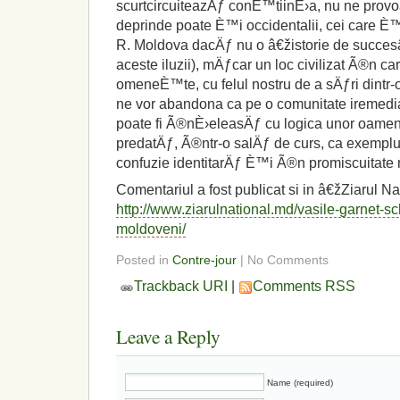
scurtcircuiteazÄƒ conÈ™tiinÈ›a, nu ne provoa
deprinde poate È™i occidentalii, cei care È
R. Moldova dacÄƒ nu o â€žistorie de succes
aceste iluzii), mÄƒcar un loc civilizat Ã®n ca
omeneÈ™te, cu felul nostru de a sÄƒri dintr
ne vor abandona ca pe o comunitate iremedi
poate fi Ã®nÈ›eleasÄƒ cu logica unor oame
predatÄƒ, Ã®ntr-o salÄƒ de curs, ca exempl
confuzie identitarÄƒ È™i Ã®n promiscuitate
Comentariul a fost publicat si in â€žZiarul Na
http://www.ziarulnational.md/vasile-garnet-s
moldoveni/
Posted in
Contre-jour
| No Comments
Trackback URI
|
Comments RSS
Leave a Reply
Name (required)