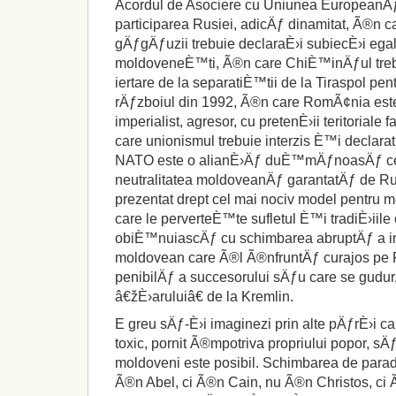
Acordul de Asociere cu Uniunea EuropeanÄƒ 
participarea Rusiei, adicÄƒ dinamitat, Ã®n c
gÄƒgÄƒuzii trebuie declaraÈ›i subiecÈ›i egali 
moldoveneÈ™ti, Ã®n care ChiÈ™inÄƒul tre
iertare de la separatiÈ™tii de la Tiraspol p
rÄƒzboiul din 1992, Ã®n care RomÃ¢nia este
imperialist, agresor, cu pretenÈ›ii teritorial
care unionismul trebuie interzis È™i declara
NATO este o alianÈ›Äƒ duÈ™mÄƒnoasÄƒ ce
neutralitatea moldoveanÄƒ garantatÄƒ de Rus
prezentat drept cel mai nociv model pentru m
care le perverteÈ™te sufletul È™i tradiÈ›iile
obiÈ™nuiascÄƒ cu schimbarea abruptÄƒ a i
moldovean care Ã®l Ã®nfruntÄƒ curajos pe 
penibilÄƒ a succesorului sÄƒu care se gudur
â€žÈ›aruluiâ€ de la Kremlin.
E greu sÄƒ-È›i imaginezi prin alte pÄƒrÈ›i c
toxic, pornit Ã®mpotriva propriului popor, sÄ
moldoveni este posibil. Schimbarea de par
Ã®n Abel, ci Ã®n Cain, nu Ã®n Christos, ci 