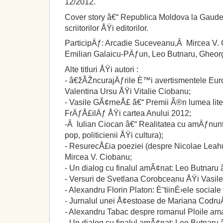
12/2012.
Cover story â€“ Republica Moldova la Gaude
scriitorilor ÅŸi editorilor.
ParticipÄƒ: Arcadie Suceveanu,Â Mircea V. 
Emilian Galaicu-PÄƒun, Leo Butnaru, Gheorg
Alte titluri ÅŸi autori :
- â€žÃŽncurajÄƒrile È™i avertismentele Euro
Valentina Ursu ÅŸi Vitalie Ciobanu;
- Vasile GÃ¢rneÅ£ â€“ Premii Ã®n lumea lite
FrÄƒÅ£ilÄƒ ÅŸi cartea Anului 2012;
-Â Iulian Ciocan â€“ Realitatea cu amÄƒnuntu
pop, politicienii ÅŸi cultura);
- ResurecÅ£ia poeziei (despre Nicolae Leah
Mircea V. Ciobanu;
- Un dialog cu finalul amÃ¢nat: Leo Butnaru 
- Versuri de Svetlana Corobceanu ÅŸi Vasile 
- Alexandru Florin Platon: È˜tiinÈ›ele social
- Jurnalul unei Å¢estoase de Mariana Codr
- Alexandru Tabac despre romanul Ploile ama
- Un dialog cu finalul amÃ¢nat: Leo Butnaru 