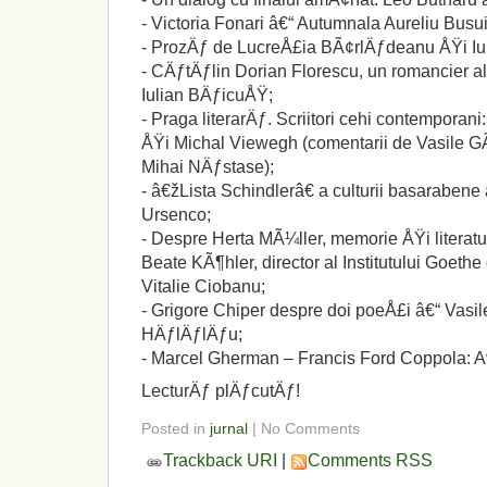
- Victoria Fonari â€“ Autumnala Aureliu Busu
- ProzÄƒ de LucreÅ£ia BÃ¢rlÄƒdeanu ÅŸi Iu
- CÄƒtÄƒlin Dorian Florescu, un romancier al
Iulian BÄƒicuÅŸ;
- Praga literarÄƒ. Scriitori cehi contemporan
ÅŸi Michal Viewegh (comentarii de Vasile
Mihai NÄƒstase);
- â€žLista Schindlerâ€ a culturii basarabene
Ursenco;
- Despre Herta MÃ¼ller, memorie ÅŸi literatu
Beate KÃ¶hler, director al Institutului Goethe
Vitalie Ciobanu;
- Grigore Chiper despre doi poeÅ£i â€“ Vasile
HÄƒlÄƒlÄƒu;
- Marcel Gherman – Francis Ford Coppola: A
LecturÄƒ plÄƒcutÄƒ!
Posted in
jurnal
| No Comments
Trackback URI
|
Comments RSS