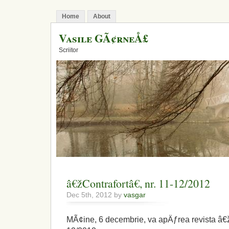
Home
About
Vasile GÃ¢rneÅ£
Scriitor
â€žContrafortâ€, nr. 11-12/2012
Dec 5th, 2012 by
vasgar
MÃ¢ine, 6 decembrie, va apÄƒrea revista â€žC