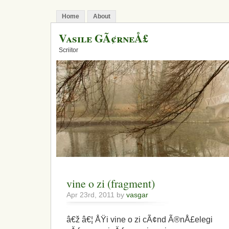
Home
About
Vasile GÃ¢rneÅ£
Scriitor
vine o zi (fragment)
Apr 23rd, 2011 by
vasgar
â€ž â€¦ ÅŸi vine o zi cÃ¢nd Ã®nÅ£elegi