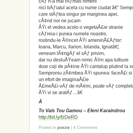
cÄƒ n-a mai rÄƒmas nimeni
nici bÄƒiatul acela cu nume ciudat â€“ Semp
care stÄƒtea singur pe marginea apei,
cÃ¢nd noi ne jucam
ÅŸi el vedea acolo o vegetaÅ£ie stranie
cÄƒreia-i punea numele noastre,
rostindu-le Ã®ncet ÅŸi ameninÅ£Äƒtor:
Ioana, Marcu, Ilarion, Iolanda, Ignatâ€¦
veneam lÃ¢ngÄƒ el sÄƒ privim,
dar nu desluÅŸeam nimic Ã®n apa tulbure
doar coji de pÃ¢ine ÅŸi cantalup plutind la
Semproniu zÃ¢mbea ÅŸi spunea: faceÅ£i si 
un efort de imaginaÅ£ie
Å£ineÅ£i-vÄƒ de mÃ¢ini, poate vÄƒ complet
ÅŸi vi se aratÄƒ…â€
Â
To Vals Tou Gamou – Eleni Karaindrou
http://bit.ly/fzDeRD
Posted in
poezie
| 4 Comments