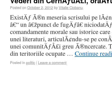
Vederi din CernÄƒuÅ£i, oraÅŸ
Posted on
October 2, 2012
by
Vitalie Ciobanu
ExistÄƒ Ã®n meseria scrisului pe lÃ¢ng
â€“ un â€žpunct de fugÄƒâ€ niciodatÄƒ
comandamente morale sau istorice care 
unei literaturi, articulÃ¢ndu-se pe con
unei comunitÄƒÅ£i greu Ã®ncercate. T
din teritoriile ocupate …
Continue read
Posted in
politic
|
Leave a comment